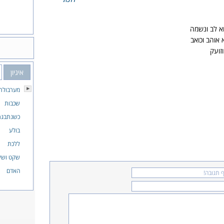
א לב ונשמה
 אוהב וכואב
זועק
איגיון
מערבולת
שכבות
כשנתבגר
בולע
ללכת
שקט ושלו
האדם