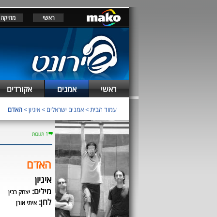
ראשי
מוזיקה
ראשי
אמנים
אקורדים
עמוד הבית
>
אמנים ישראלים
>
איגיון
>
האדם
1 תגובות
האדם
איגיון
מילים:
יצחק רבין
לחן:
איתי אורן