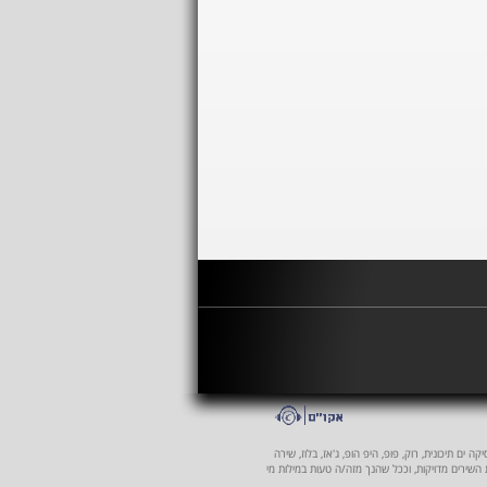
 ים תיכונית, רוק, פופ, היפ הופ, ג'אז, בלוז, שירה
ת השירים מדויקות, וככל שהנך מזה/ה טעות במילות מי