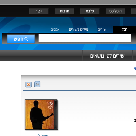
היטליסט
סלבס
תרבות
+12
הכל
שירים
מילים לשירים
אמנים
שירים לפי נושאים
י
ב
עמיר לב