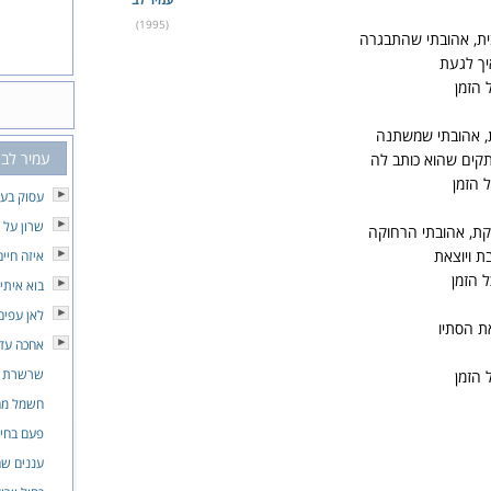
(1995)
ית, אהובתי שהתבגרה
יך לגעת
 הזמן
ת, אהובתי שמשתנה
עמיר לב
קים שהוא כותב לה
 הזמן
עסוק בעצ
שרון על 
קת, אהובתי הרחוקה
ת ויוצאת
איזה חיים
ל הזמן
בוא איתי
לאן עפים
ת הסתיו
אחכה עד 
שרשרת
 הזמן
חשמל מ
פעם בחיי
עננים שח