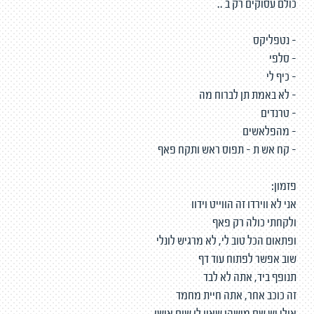
כולם עסוקים רק ב ..
- נטפליקס
- סלפי
- כיף לי
- לא באמת תן לברוח מה
- טרנדים
- מהפלאשים
- קח אש ת - תפוס ראש ותקח פאף
פזמון:
אני לא ווירדו זה הווייט וידוו
ולקחתי כולה רק פאף
ופתאום הכל טוב לי, לא מרגיש לונלי
שוב אפשר לפתוח עוד דף
תנופף ביד, אתה לא לבד
זה כוכב אחר, אתה חיית מחמד