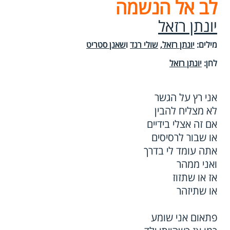
לב אל הנשמה
יונתן רזאל
מילים:
יונתן רזאל
,
שולי רנד
ו
שאנן סטריט
לחן:
יונתן רזאל
אני רץ על הגשר
לא מצליח להבין
אם זה אצלי בידיים
או שבור לרסיסים
אתה עומד לי בדרך
ואני ממהר
אז או שתזוז
או שתיזהר
פתאום אני שומע