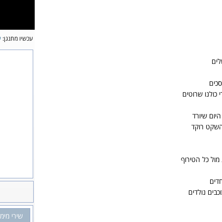
עכשיו מתנגן:
ש
לים
סכים
כולנו שרוטים
היום שיורד
השקט רוקד
 מול כל הטירוף
דים
בים נולדים
שירי מימו