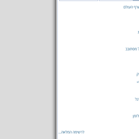
רף העולם
 מסתובב
ק
י
גל
לזמן
לרשימה המלאה...