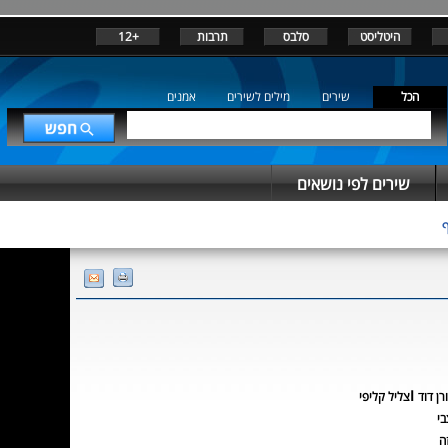
היטליסט
סלבס
תרבות
+12
הכל
שירים
מילים לשירים
אמנים
שירים לפי נושאים
ו
רן דוד
צליל קליפי
בי
ה