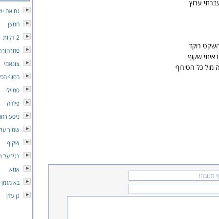
ברתי ערוץ
גם אם יש
חמצן
2 דקות
השקט רוקד
סחרחורת
ראיתי שקוף
צונאמי
 מול כל הטירוף
בסוף הכל
סמיילי
פלדה
ניסע רחו
שמור עלי
שקוף
רגל על ר
אמא
בא מזמן 
גן עדן