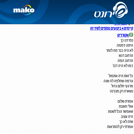
נפרדנו כך
יהונתן
מילים:
סמדר שיר
לחן:
אבנר גדסי
קיימים 4 ביצועים נוספים לשיר זה
אקורדים
נפרדנו כך
היתה דממה
לא היה כבר מה לומר
הרחוב רגש
הרחוב המה
כמו לא היה דבר
כל זאת היה אתמול
ונדמה שחלפה לה שנה
מרגעי חלום גדול
נשארה רק מנגינה
אמרת שלום
אולי חשבת
שאפשר הכל לשנות
היה עצוב
שזה לא כך
אמרתי רק להתראות