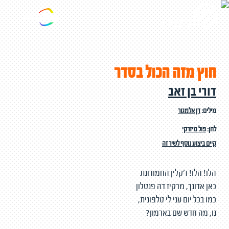
חוץ מזה הכול בסדר
דורי בן זאב
מילים:
דן אלמגור
לחן:
פול מיזרקי
קיים ביצוע נוסף לשיר זה
הלו! הלו! ז'קלין החמודונת
כאן אדונך, מרקיז דה פנטלון
כמו בכל יום עני לי טלפונית,
נו, מה חדש שם בארמון?