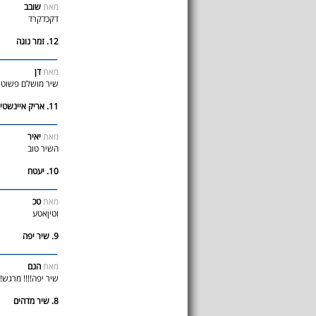
מאת
שובב
דקכדקרד
12. זמר נוגה
מאת
דן
שיר מושלם פשוט ה
11. אריק איינשטיין
מאת
יאיר
השיר טוב
10. יעטח
מאת
טכ
וטיןאטע
9. שיר יפה
מאת
הנם
שיר יפה!!!! מרגש!!
8. שיר מדהים