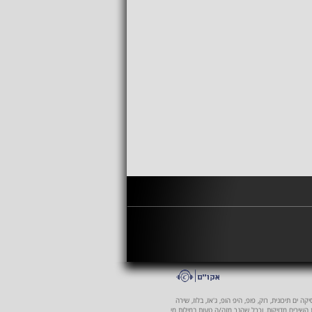
 ים תיכונית, רוק, פופ, היפ הופ, ג'אז, בלוז, שירה
ת השירים מדויקות, וככל שהנך מזה/ה טעות במילות מי