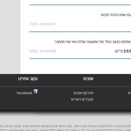
י אותו הלכתי לבכות
01/03/2011 - 19:10
תתזה בכוכב נוולד של המוועצה שללנו וואי שיר מהמם !
(ל"ת)
04/10/2009 - 23:23
אמנים
עקוב אחרינו
ם
אינדקס אמנים
Facebook
אקורדים לשירים
ים בעברית, מילים לשירים באנגלית וקליפי יוטיוב. מאגר מילות שירים מסגנונות מוזיקליים שונים: מוזיקה מזרחית, מוסיקה
אהבה, אקורדים לשירים לועזיים ועבריים. יכול כי בשוגג נפלו טעויות במילות השירים. האתר אינו נושא באחריות כי מילו