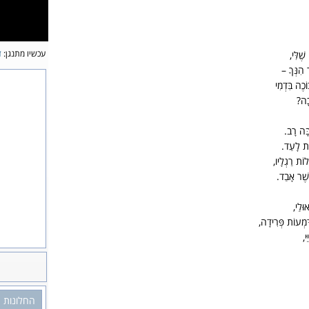
עכשיו מתנגן:
ז
ֶׁלִּי,
 הִנְּךָ –
כֶה בִּדְמִי
ָכָה?
בָּה רָב.
וֹת לָעַד.
לוֹת רַגְלָיו,
שֶׁר אָבַד.
וּלַי,
ִּמְעוֹת פְּרִידָה,
י,
החלונות 