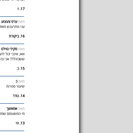
17. ז
מאת
ערס צעצוע
עני מתרעגש מאוד 
16. ביקורת
מאת
סקידי טוילט
וואו, אינני יכול 
ששכזה??? אני כה 
15. כ
מאת
כ
שיעור ספרות
14. נודר
מאת
אמאשך
מי המשעומם שמקש
13. הי