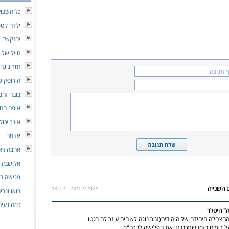
כל השבוע
ילדה קטנ
יחזקאל
חייל של 
זמר נוגה
הורוסקופ
בובה זהב
איפה הם 
אינך יכול
אז מה
אהבה רא
אלישבע 
פגישה במ
24/12/2025 - 14:12
בואו ונרי
כמה נעים
ה" היטלר
ההצחלה היחידה של היהודים(זמר נוגה לא היה עוזר לה בגטו
ל ריפיט בזמן שתכננתי את הפלישה לברה"מ