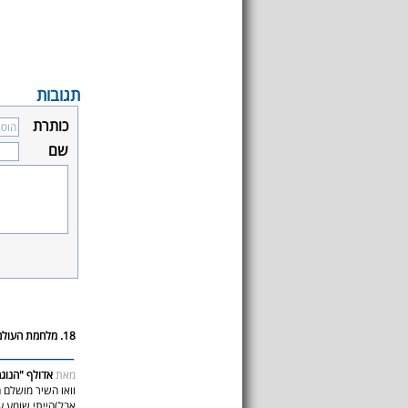
תגובות
כותרת
שם
18. מלחמת העולם השנייה
מאת
אדולף "הנוג
וואו השיר מושלם 
אבל)הייתי שומע ע