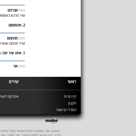
מאת
אברהם
שיר מרגש כששמעת
2. מהממםם
מאת
מהממם
שייר מהמם ששרו א
1. איזה שיר יפה :S:S:S
מאת
אני
ראשי
שירים
דף הבית
אינדקס לשירי
תקנון
הסדרי נגישות
שירונט- אתר המוזיקה הגדול בישראל הכולל מילים לשיר
בציבור, ארץ ישראל הישנה והטובה, שירי חתונה, שירי 