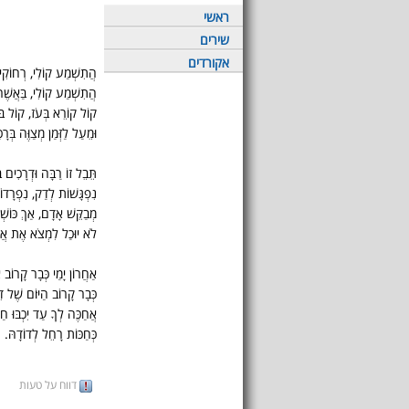
ראשי
שירים
אקורדים
הֲתִשְׁמַע קוֹלִי, רְחוֹקִי ש
הֲתִשְׁמַע קוֹלִי, בַּאֲשֶׁר
קוֹל קוֹרֵא בְּעֹז, קוֹל בּוֹ
וּמֵעַל לַזְּמַן מְצַוֶּה בְּר
תֵּבֵל זוֹ רַבָּה וּדְרָכִים 
נִפְגָּשׁוֹת לְדַק, נִפְרָד
מְבַקֵּשׁ אָדָם, אַךְ כּוֹשְׁ
לֹא יוּכַל לִמְצֹא אֶת אֲ
אַחֲרוֹן יָמַי כְּבָר קָרוֹב א
כְּבָר קָרוֹב הַיּוֹם שֶׁל ד
אֲחַכֶּה לְךָ עַד יִכְבּוּ חַיַּ
כְּחַכּוֹת רָחֵל לְדוֹדָהּ.
דווח על טעות