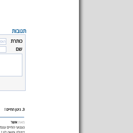
תגובות
כותרת
שם
3. ניגון החיים !
מאת
אשר
געגועי החיים עצמם
דיקלה ומשה לוי !