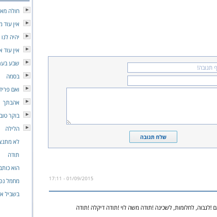
חולה מא
אין עוד 
יהיה לנו 
אין עוד 
שבע בער
בסמה
ואם פריד
אהבתך
בוקר טוב
הלילה
לא מתנצ
תודה
הוא כותב
01/09/2015 - 17:11
מחמל נפ
בשביל א
 !לגבוה, לחלומות, לשכינה !תודה משה לוי !תודה דיקלה !תודה