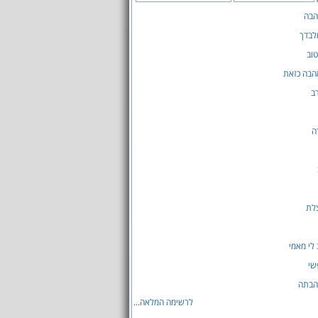
הבה
מלבדך
טוב
אהבה כזאת
ב
ה
לת
 לי מאמי
שי
הבתה
לרשימה המלאה...