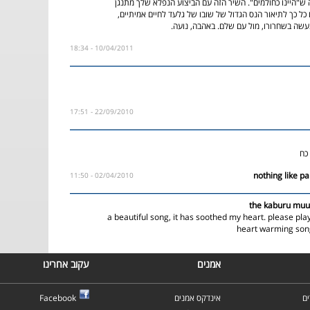
 ש"היינו כחולמים". השיר הזה עם הביצוע הנפלא שלך מתנגן
 כל כך לתיאור הנס הגדול של שובו של גלעד לחיים אמיתיים,
עשה בשחרורו, מול עם שלם. באהבה, נועה.
10/04/2011 - 18:34
22/09/2010 - 17:51
כח
02/04/2010 - 11:50
the kaburu muur
a beautiful song, it has soothed my heart. please pl
heart warming son
אמנים
עקוב אחרינו
ם
אינדקס אמנים
Facebook