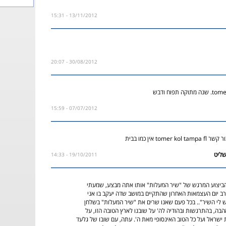
13/11/2012 - 15:31
30/08/2012 - 20:07
07/07/2012 - 15:59
tom אין כמו בבית
19/10/2011 - 14:33
הביצוע המרגש של "שיר המעלות" אותו אתה מבצע, שמעתי
 יום העצמאות האחרון שהתקיים במושב שדה יעקב בו אני
 לי השיר".. בכל פעם שאנו שרים את "שיר המעלות" בשלחן
בה, בהתרגשות ובהודיה לה' על שובנו לארץ הטובה הזו, על
 ישראל ועל כל הטוב האינסופי מאת ה'. עתה, עם שובו של גלעד