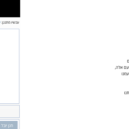
עכשיו מתנגן:
ש
ם
עם אלה,
עמנו
נו
חנן יובל