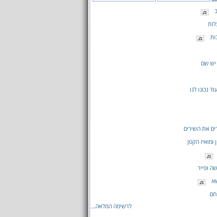
לות
ות
יש שם
ד נכונו לנו
ים את השירים
ן ומואיז הקטן
ה ופייר
א
חם
לרשימה המלאה...