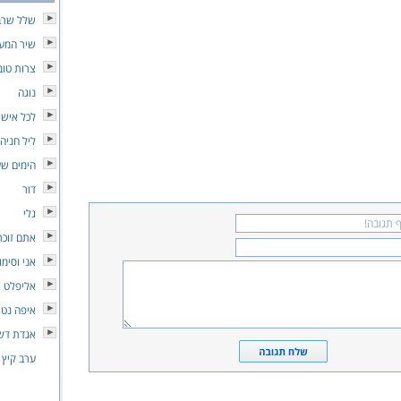
שלל שרב
שיר המע
צרות טוב
נוגה
לכל איש 
ליל חניה
הימים שעו
דור
גלי
אתם זוכר
אני וסימו
אליפלט
איפה נטש
אגדת דש
ערב קיץ 