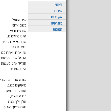
ראשי
שירים
אקורדים
שיר המעלות
ביוגרפיה
בשוב אדוני
תמונות
את שיבת ציון
היינו כחולמים.
אז ימלא שחוק פינו
ולשוננו רנה.
אז יאמרו, יאמרו בגוי
הגדיל אדני לעשות 
הגדיל אדני לעשות 
היינו שמחים.
שובה אדוני את שבית
כאפיקים בנגב,
הזורעים בדמעה
ברנה יקצרו,
הלך ילך ובכה
נושא משך הזרע