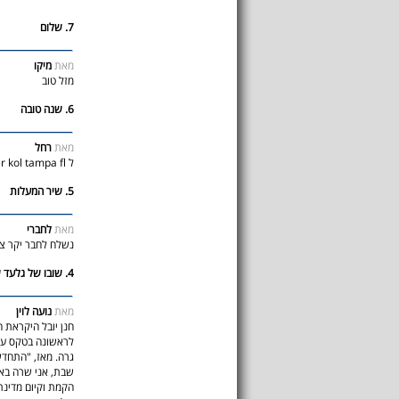
7. שלום
מאת
מיקו
מזל טוב
6. שנה טובה
מאת
רחל
ל tomer kol tampa fl. שנה מתוקה תפוח ודבש
5. שיר המעלות
מאת
לחברי
נשלח לחבר יקר צור קשר er kol tampa fl
4. שובו של גלעד שליט
מאת
נועה לוין
חנן יובל היקראת 
לראשונה בטקס ערב
גרה. מאז, "התחדש
שבת, אני שרה באה
הקמת וקיום מדינת