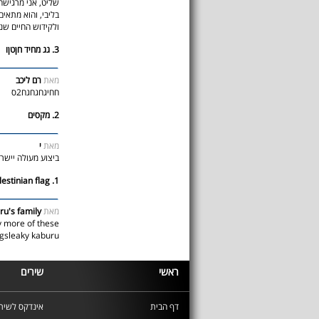
שליט, אני מרגישה
בליבי, והוא מתאים
ולקידוש החיים שנ
3. גג מחיד חןטןו
מאת
רם ליכב
חחיגחגחגח2ס
2. מקסים
מאת
י
ביצוע מעולה יישר 
1. nothing like palestinian flag
מאת
u's family
ay more of these
gsleaky kaburu
ראשי
שירים
דף הבית
אינדקס לשירי