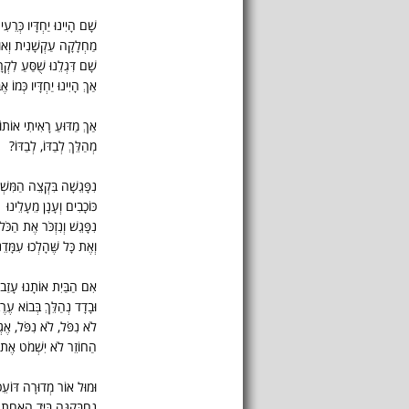
שָׁם הָיִינוּ יַחְדָּיו כְּרֵעִ
מַחְלָקָה עַקְשָׁנִית וְאו
שָׁם דִּגְלֵנוּ שֻׁסַּעַ לִקְ
אַךְ הָיִינוּ יַחְדָּיו כְּמוֹ אֶ
אַךְ מַדּוּעַ רָאִיתִי אוֹתוֹ
מְהַלֵּךְ לְבַדּוֹ, לְבַדּוֹ?
נִפָּגֵשָׁה בִּקְצֵה הַמִּשְ
כּוֹכָבִים וְעָנָן מֵעָלֵינוּ
נִפָּגֵשׁ וְנִזְכֹּר אֶת הַכֹּל
וְאֶת כָּל שֶּׁהָלְכוּ עִמָּדֵנ
אִם הַבַּיִת אוֹתָנוּ עָזַב
וּבָדָד נְהַלֵּךְ בְּבוֹא עֶרֶ
לֹא נִפֹּל, לֹא נִפֹּל, אֶגְ
הַחוֹזֵר לֹא יִשְׁמֹט אֶת
וּמוּל אוֹר מְדוּרָה דּוֹעֵ
נְחַבְּקֶנָּה בַּיָּד הָאַחַת.