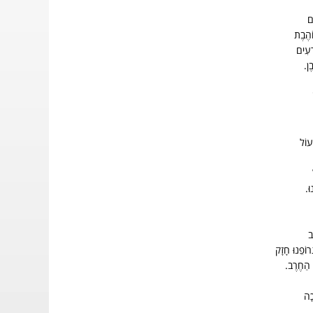
ים
ֹהֶבֶת
רָעִים
בֶן.
ׁעוֹל
וּ.
ב
רוֹפֵנוּ חָזָק
 הַחֶרֶב.
כָה