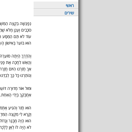
ראשי
שירים
נִפָּגֵשָׁה בִּקְצֵה הַמִּשְ
כּוֹכָבִים וְעָנָן מְלֹא שָׁמַ
עוֹד לֹא תַּם הַמַּסָּע הַג
הוּא בּוֹעֵר בְּאִישׁוֹן הָעֵ
וְהַדֶּרֶךְ הָיְתָה סוֹעֵרָה
וְהָאֵשׁ לִחֲכָה אֶת פָּנֵינ
אַךְ חָזַרְנוּ הַיּוֹם חֲזָרָה
וְנוֹתַרְנוּ כָּל כָּךְ לְבַדֵּנוּ.
וּמוּל אוֹר מְדוּרָה דּוֹעֵ
אַחֲבְּקֵךְ בְּיָדִי הָאַחַת.
הוּא חָזַר וְהִגִּיעַ אֶתְמו
וְקָרָא לִי מִקְצֵה הַמִּדְ
הוּא הָיָה מְבֻגָּר וְגָדוֹל
לֹא הָיָה לוֹ לְאָן לָלֶכֶת