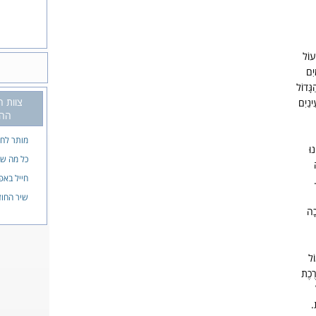
ׁעוֹל
יִם
ָּדוֹל
צוות הו
ינַיִם
ההד
מותר לחל
וּ
כל מה שר
חייל באפ
שיר החוז
כָה
ֹל
רֶכֶת
.