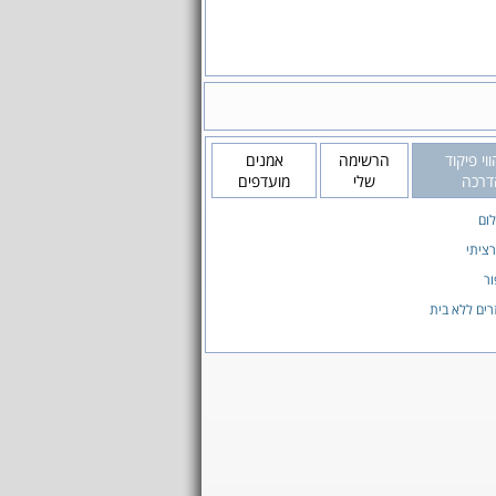
וי פיקוד
הרשימה
אמנים
רכה
שלי
מועדפים
ום
ציתי
ור
רים ללא בית