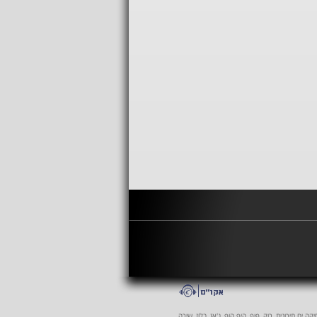
 ים תיכונית, רוק, פופ, היפ הופ, ג'אז, בלוז, שירה