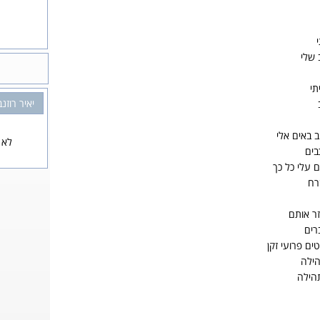
 שלי
תי
יאיר רוזנ
 באים אלי
לא 
בים
ם עלי כל כך
רח
זר אותם
רים
ים פרועי זקן
הילה
תהילה