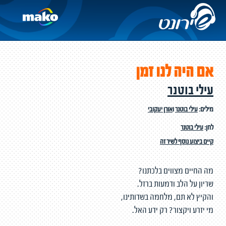
אם היה לנו זמן
עילי בוטנר
מילים:
עילי בוטנר
ו
אורן יעקובי
לחן:
עילי בוטנר
קיים ביצוע נוסף לשיר זה
מה החיים מצווים בלכתנו?
שריון על הלב ודמעות ברזל.
והקיץ לא תם, מלחמה בשדותינו,
מי יזרע ויקצור? רק ידע האל.