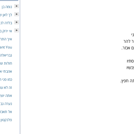
נומה בן
לך לאן 
בלדה לנא
אי ירוק ב
י
איך התרג
ר להר
ant You
 אכזר.
גבריאלה
סתיו
חולות של
כשיו
אהבתי או
כמו פני ה
ה חפץ.
זה לא עו
אתה יוצא
נערה גבו
אל תאכזב
פלנקטון