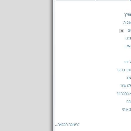
שתלך
יבית
ים
לנו
I W
 זהב
תך בבוקר
ים
לם אחר
 מהמחזור
הה
 אותי
לרשימה המלאה...