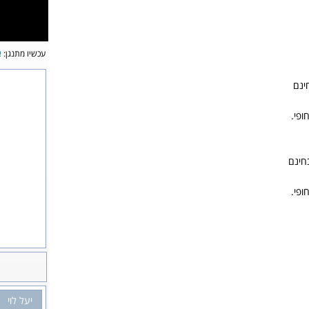
עכשיו מתנגן:
א
ינם
ופי.
חינם
ופי.
יעל לוי