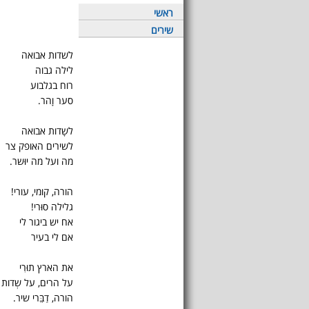
ראשי
שירים
לשדות אבואה
לילה גבוה
רוח בגלבוע
סער וָהר.
לשָדות אבואה
לשירים האופק צר
מה ועל מה יוּשר.
הורה, קומי, עורי!
גלילה סוּרי!
אח יש ביגור לי
אם לי בעיר
את הארץ תוּרִי
על הרים, על שְדות 
הורה, דַבֵּרי שיר.