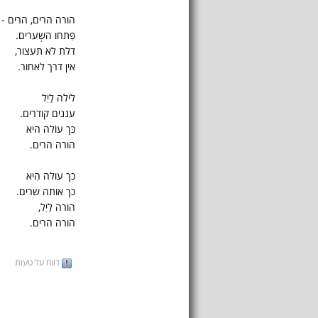
הורה הרים, הרים -
פִּתחו השְערים.
דלת לא תעצור,
אין דרך לאחור.
לילה לַיִל
עננים קודרים.
כּך עוֹלה היא
הורה הרים.
כך עולה הִיא
כך אותה שרים.
הורה לַיִל,
הורה הרים.
דווח על טעות