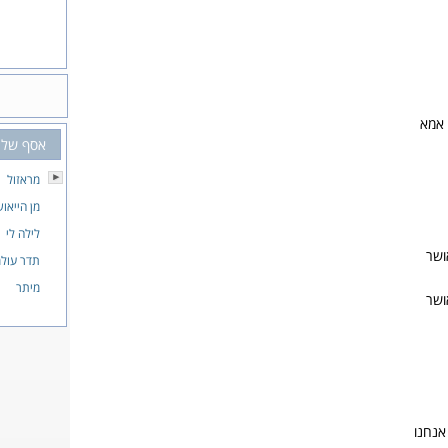
 אמא
אסף של
מראזול
מן הייאו
לילה לי
ושר
תדר עולמ
מיתר
ושר
אנחנו