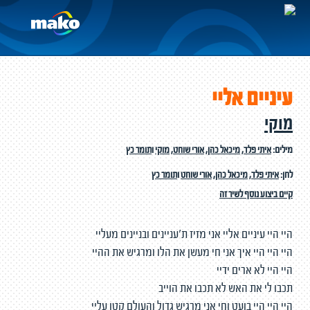
עיניים אליי
מוקי
מילים:
איתי פלד
,
מיכאל כהן
,
אורי שוחט
,
מוקי
ו
תומר כץ
לחן:
איתי פלד
,
מיכאל כהן
,
אורי שוחט
ו
תומר כץ
קיים ביצוע נוסף לשיר זה
היי היי עיניים אליי אני מזיז ת'עניינים ובניינים מעליי
היי היי היי איך אני חי מעשן את הלו ומרגיש את ההיי
היי היי לא ארים ידיי
תכבו לי את האש לא תכבו את הוייב
היי היי היי בועט וחי אני מרגיש גדול והעולם קטן עליי