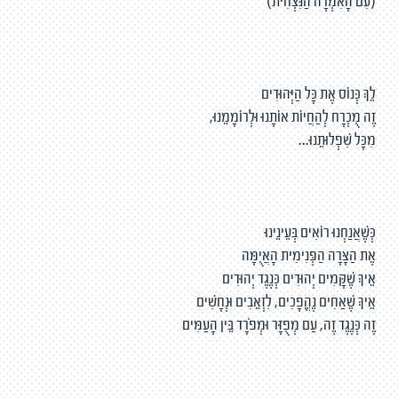
(עִם הָאִמְרָה הַנִּצְחִית)
לֵךְ כְּנוֹס אֶת כָּל הַיְּהוּדִים
זֶה מֻכְרָח לְהַחֲיוֹת אוֹתָנוּ וּלְרוֹמָמֵנוּ,
מִכָּל שִׁפְלוּתֵנוּ...
כְּשֶׁאֲנַחְנוּ רוֹאִים בְּעֵינֵינוּ
אֶת הַצָּרָה הַפְּנִימִית הָאֲיֻמָּה
אֵיךְ שֶׁקָּמִים יְהוּדִים כְּנֶגֶד יְהוּדִים
אֵיךְ שֶׁאַחִים נֶהֱפָכִים, לִזְאֵבִים וּנְחָשִׁים
זֶה כְּנֶגֶד זֶה, עַם מְפֻזָּר וּמְפֹרָד בֵּין הָעַמִּים