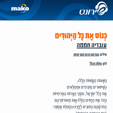
כְּנוֹס אֶת כָּל הַיְּהוּדִים
עובדיה חממה
מילים:
אברהם הכהן קוק יצחק
לחן:
נחלת הכלל
בַּשָּׁעוֹת הַקָּשׁוֹת הַלָּלוּ,
כְּשֶׁיִּסּוּרִים מַקִּיפִים וּמְמַלְּאִים
אֶת כְּלַל יִשְׂרָאֵל, מִפְּנֵי הַצָּרוֹת הַפְּנִימִיּוֹת
נִזְכֹּר אֶת הַיָּמִים הַלָּלוּ וְאֶת מְאוֹרוֹתֵיהֶם
כְּמוֹ שֶׁהֵם כְּתוּבִים לְפָנֵינוּ בִּמְגִלַּת אֶסְתֵּר: