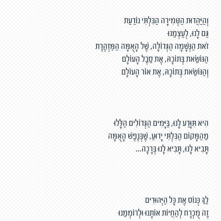
וְהַיַּהֲדוּת הַטְּמִירָה הַבִּלְתִּי נוֹדַעַת
גַּם לָנוּ, לְעַצְמֵנוּ
זֹאת הַנְּשָׁמָה הַגְּדוֹלָה, שֶׁל הָאֻמָּה הַמַּזְהֶרֶת
הַנּוֹשֵׂאת בְּתוֹכָהּ, אֶת סֵבֶל הָעוֹלָם
וְהַנּוֹשֵׂאת בְּתוֹכָהּ, אֶת אוֹר הָעוֹלָם
הִיא תִּוָּדַע לָנוּ, בַּיָּמִים הַגְּדוֹלִים הַלָּלוּ
מֵהַמָּקוֹם הַבִּלְתִּי יָדוּעַ, שֶׁבְּנֶפֶשׁ הָאֻמָּה
תָּבִיא לָנוּ, תָּבִיא לָנוּ בְּרָכָה...
לֵךְ כְּנוֹס אֶת כָּל הַיְּהוּדִים
זֶה מֻכְרָח לְהַחֲיוֹת אוֹתָנוּ וּלְרוֹמְמֵנוּ