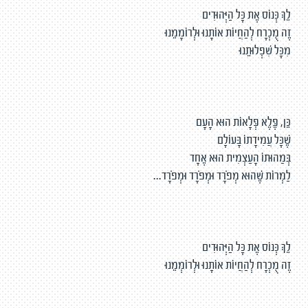
לֵךְ כְּנוֹס אֶת כָּל הַיְּהוּדִים
זֶה מֻכְרָח לְהַחֲיוֹת אוֹתָנוּ וּלְרוֹמָמֵנוּ
מִכָּל שִׁפְלוּתֵנוּ
כֵּן, פֶּלֶא פְּלָאוֹת הוּא הָעָם
שֶׁכָּל עֲמִידָתוֹ בָּעוֹלָם
בְּמַהוּתוֹ הָעַצְמִית הוּא אֶחָד
לַמְרוֹת שֶׁהוּא מְפֹרָד וּמְפֹרָד וּמְפֹרָד...
לֵךְ כְּנוֹס אֶת כָּל הַיְּהוּדִים
זֶה מֻכְרָח לְהַחֲיוֹת אוֹתָנוּ וּלְרוֹמְמֵנוּ