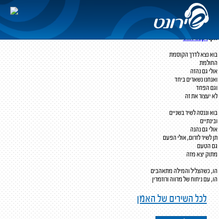
מרווה ורוזמרין
אטרף
מילים:
ראובן סלמון
לחן:
ויקטור אזוס
בוא נצא לדרך הקוסמת
החולמת
אולי גם נהזה
ואנחנו נשארים ביחד
וגם הפחד
לא יעצור את זה
בוא וננסה לשיר בשניים
ובינתיים
אולי גם נהנה
תן לשיר לזרום, אולי הפעם
גם הטעם
מתוק יצא מזה
הו, כשהצליל והמילה מתאהבים
הו, עם ניחוח של מרווה ורוזמרין
לכל השירים של האמן