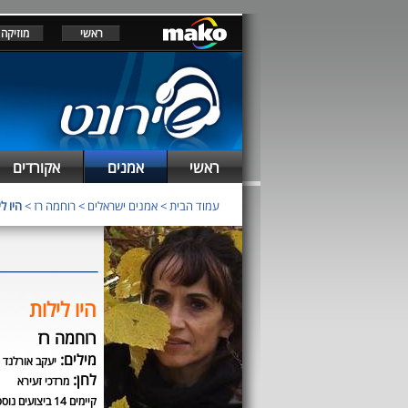
ראשי
מוזיקה
ראשי
אמנים
אקורדים
עמוד הבית
>
אמנים ישראלים
>
רוחמה רז
>
היו לי
היו לילות
רוחמה רז
מילים:
יעקב אורלנד
לחן:
מרדכי זעירא
קיימים 14 ביצועים נוספים לשיר זה