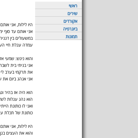
ראשי
שירים
אקורדים
היו לילות, אני אותם 
ביוגרפיה
אני אותם עד סוף ימ
תמונות
במשעולים בין דגניה 
עמדה עגלת חיי הע
והוא ניגש: שמעי אל
אני בניתי בית לשבת
את תרקמי בערב לי כ
אני אנהג ביום את ע
הוא היה אז בהיר וגב
הוא נהג עגלות לש
ואני לו כותונת הייתי
כותונת של תכלת עם
היו לילות, אני אותם 
והוא את העצים בגן 