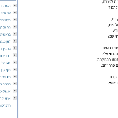
יה לכינרת,
גשם על 
 לתמיד.
עם אחד שיר
ודח,
מקשיבים 
 פניו,
מה אברך
ודע
בראשית
לא שב?
לאן נעלמ
ייתי נדהמת,
בדמייך חי
לכתי אליו,
רוח צפונ
תנתו המרוקמת,
שלג על ע
 פרח זהב.
סוף קיץ
זוכרת,
היו לילות
י אשא.
ההר הירו
אנשים טו
אמא יקרה
הדברים ה