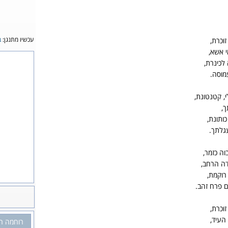
עכשיו מתנגן:
ב
זוכרת,
י אשא,
לכינרת,
מוסה.
י, קטנטונת,
ך,
ותונת,
גלתך.
וה כזמר,
דה הרחב,
 רוקמת,
 פרח זהב.
זוכרת,
העיד,
רוחמה רז