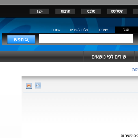
היטליסט
סלבס
תרבות
+12
הכל
שירים
מילים לשירים
אמנים
שירים לפי נושאים
לות