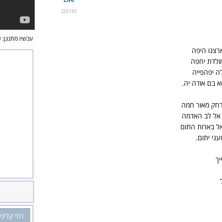
(2010)
עכשיו מתנגן:
ע
רצנו היפה
מולדת יחפה
לה יפהפייה
א בם אודה יה.
רחק מאור חמה
 אל לב האדמה
אל בארות התום
עני יתום.
יך
רמי קלינש