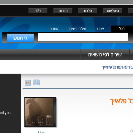
היטליסט
סלבס
תרבות
+12
הכל
שירים
מילים לשירים
אמנים
שירים לפי נושאים
וד לא תמו כל פלאייך
ל פלאייך
ה
Live