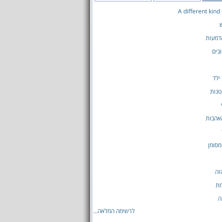
A different kind
דמעות
בים
ילד
טנות
אהבות
סומן
זה
מת
ה
לרשימה המלאה...