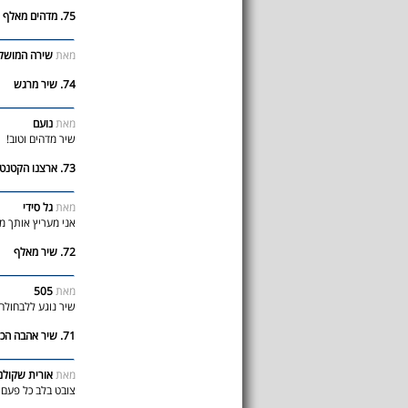
75. מדהים מאלף מושלם אפילו היה שיר השנה
מאת
שירה המושל
74. שיר מרגש
מאת
נועם
שיר מדהים וטוב!
73. ארצנו הקטנטונת
מאת
גל סידי
אני מעריץ אותך מא
72. שיר מאלף
מאת
505
שיר נוגע ללבחולה 
71. שיר אהבה הכי נוגע
מאת
אורית שקולנ
צובט בלב כל פעם