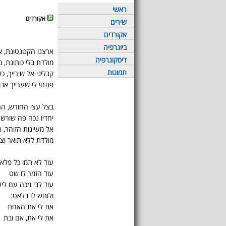
ראשי
אקורדים
שירים
אקורדים
ביוגרפיה
ארצנו הקטנטונת, א
דיסקוגרפיה
מולדת בלי כותונת, 
תמונות
קבליני אל שירייך, כ
פתחי לי שערייך אבו
בצל עצי החורש, ה
יחדיו נכה פה שורש
אל מעיינות הזוהר, 
מולדת ללא תואר וצו
עוד לא תמו כל פלאי
עוד הזמר לו שט
עוד לבי מכה עם ליל
ולוחש לו בלאט:
את לי את האחת
את לי את, אם ובת