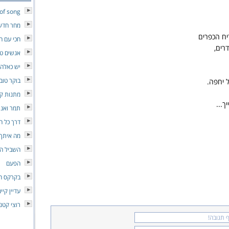
 of song
מחר חדש
יח הכפרים
חכי עם ה
דרים,
אנשים טו
יש כאלה
בוקר טוב 
 יחפה.
מתנות ק
ך...
תמר ואני
דרך כל ה
מה איתך
השביל המ
הפעם
בקרקס ה
עדיין קיי
רוצי קטנ