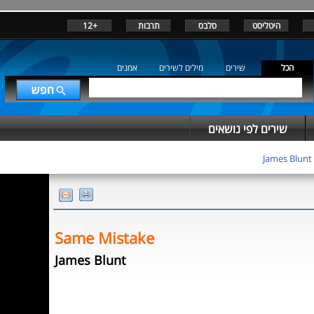
+12
תרבות
סלבס
היטליסט
הכל
שירים
מילים לשירים
אמנים
שירים לפי נושאים
James Blunt
Same Mistake
James Blunt