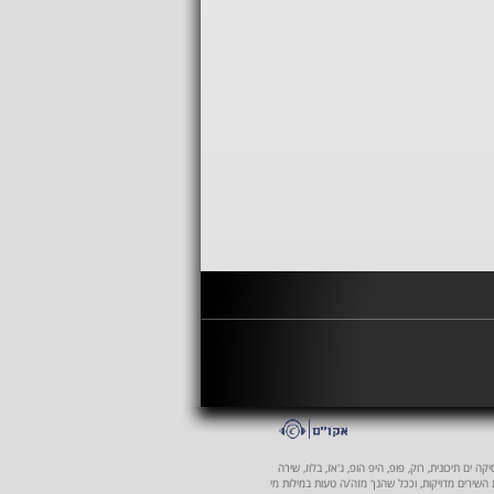
 ים תיכונית, רוק, פופ, היפ הופ, ג'אז, בלוז, שירה
ת השירים מדויקות, וככל שהנך מזה/ה טעות במילות מי