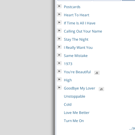
Postcards
Heart To Heart
If Time Is All I Have
Calling Out Your Name
Stay The Night
I Really Want You
Same Mistake
1973
You're Beautiful
High
Goodbye My Lover
Unstoppable
Cold
Love Me Better
Turn Me On
לאה