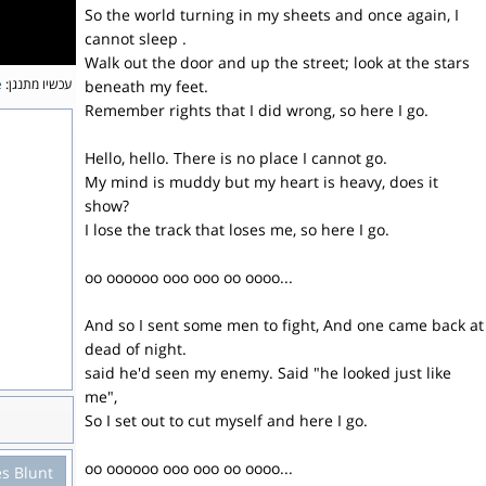
So the world turning in my sheets and once again, I
cannot sleep .
Walk out the door and up the street; look at the stars
e
עכשיו מתנגן:
beneath my feet.
Remember rights that I did wrong, so here I go.
Hello, hello. There is no place I cannot go.
My mind is muddy but my heart is heavy, does it
show?
I lose the track that loses me, so here I go.
oo oooooo ooo ooo oo oooo...
And so I sent some men to fight, And one came back at
dead of night.
said he'd seen my enemy. Said "he looked just like
me",
So I set out to cut myself and here I go.
oo oooooo ooo ooo oo oooo...
s Blunt