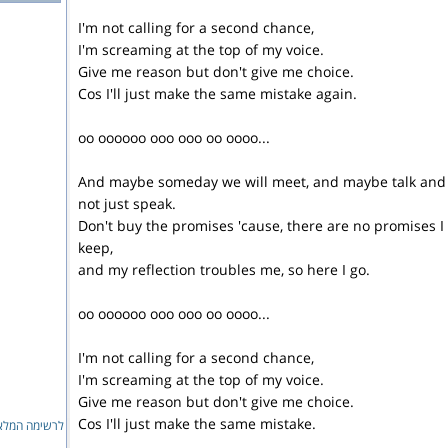
I'm not calling for a second chance,
I'm screaming at the top of my voice.
Give me reason but don't give me choice.
Cos I'll just make the same mistake again.
oo oooooo ooo ooo oo oooo...
And maybe someday we will meet, and maybe talk and
not just speak.
Don't buy the promises 'cause, there are no promises I
keep,
and my reflection troubles me, so here I go.
oo oooooo ooo ooo oo oooo...
I'm not calling for a second chance,
I'm screaming at the top of my voice.
Give me reason but don't give me choice.
Cos I'll just make the same mistake.
לרשימה המ...