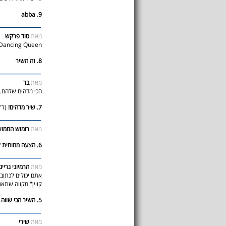
9. abba
מאת
סוד פרקש
Dancing Queen זה השיר הכי יפה של להקת אבב
8. זה השיר
מאת
בר
הכי מדהים שלהם.ש
7. שיר מדהים!
(ל"
מאת
רומוש הממו
6. הצעה ממוחית לשירונט
מאת
הרמיוני גריינ
אתם יכולים לכתוב 
קווין" מקווה שתאמ
5. השיר הכי שווה
מאת
שירי