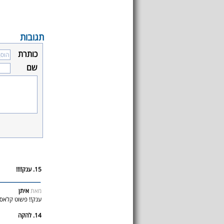
תגובות
כותרת
שם
15. ענק!!!!
מאת
איתן
ענק!! פשוט קלאסיקה
14. להקה