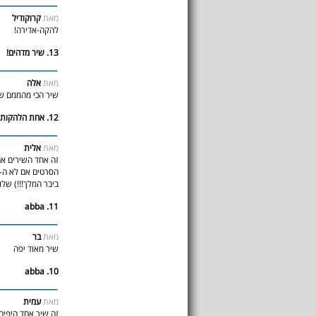
מאת
קרוקודיל
להקה-אדירה!
13. שיר מדהים!
מאת
אלה
שיר הכי מהממם ש
12. אחת הלהקות אם לא ה-!
מאת
אלית
זה אחד השירים אם
הסרטים אם לא ה- ו
ביבר המלך!!!) שלו
11. abba
מאת
בר
שיר מאוד יפה
10. abba
מאת
עמית
זה שיר אחד היפים 