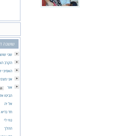
שושנה ד
שני שושנ
הקרב האח
האמיני יו
אני מצפ
אור
הביטו אל
אל יה
חד גדיא
גוזי לי
ההלך