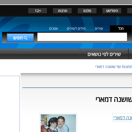
היטליסט
סלבס
תרבות
+12
הכל
שירים
מילים לשירים
אמנים
שירים לפי נושאים
מונות של שושנה דמארי
שושנה דמארי