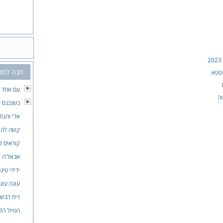
חנה לסל
זפטא
עם אחד שיר
טה
כשנכנס 
אלי והנח
קשה להיו
קוראים ל
אבאל'ה 
ידידי טינ
עוגה עוג
ריח דבש 
הטיול הק