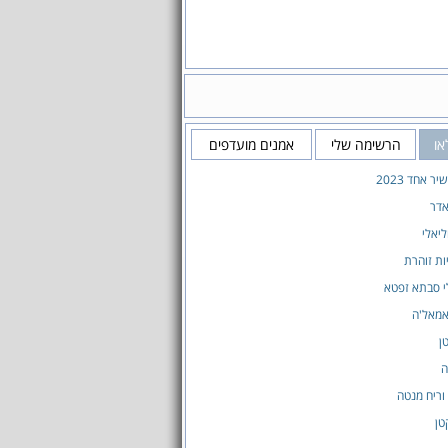
או
הרשימה שלי
אמנים מועדפים
 אחד 2023
אדר
ליאלי
ת זוהרת
י סבתא זפטא
אמאל'ה
טן
ה
וריח מנטה
טן