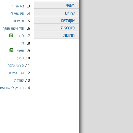
ראשי
3.
בא אלייך
שירים
4.
הינשאי לי
אקורדים
5.
זה אבוד
ביוגרפיה
6.
חזק אשא אותך
תמונות
7.
לו יהי
8.
לי
9.
מאמי
10.
נוסע
11.
סימני אהבה
12.
פחד האדם
13.
שורדת
14.
תדליק לי את האו