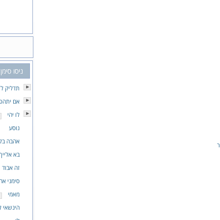
ניסו סימן
תדליק לי
אם יתהפ
לו יהי
נוסע
אהבה בלי
ר
בא אלייך
זה אבוד
סימני אה
מאמי
הינשאי ל