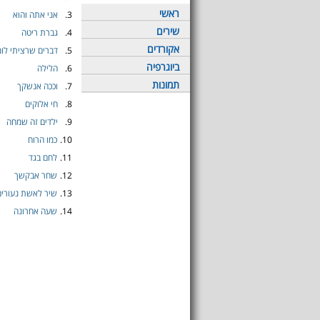
ראשי
3.
אני אתה והוא
שירים
4.
גברת ריטה
אקורדים
5.
דברים שרציתי לו
ביוגרפיה
6.
הלילה
תמונות
7.
וככה אנשקך
8.
חי אלוקים
9.
ילדים זה שמחה
10.
כמו הרוח
11.
לחם בגד
12.
שחר אבקשך
13.
שיר לאשת נעורים
14.
שעה אחרונה