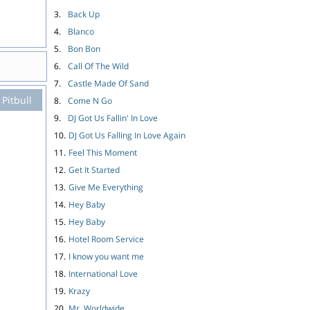
3.
Back Up
4.
Blanco
5.
Bon Bon
6.
Call Of The Wild
7.
Castle Made Of Sand
Pitbull
8.
Come N Go
9.
DJ Got Us Fallin' In Love
10.
DJ Got Us Falling In Love Again
11.
Feel This Moment
12.
Get It Started
13.
Give Me Everything
14.
Hey Baby
15.
Hey Baby
16.
Hotel Room Service
17.
I know you want me
18.
International Love
19.
Krazy
20.
Mr. Worldwide