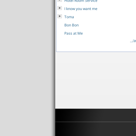
Hotel Room Service
I know you want me
Toma
Bon Bon
Pass at Me
...