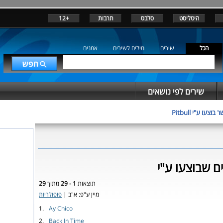
היטליסט
סלבס
תרבות
+12
הכל
שירים
מילים לשירים
אמנים
שירים לפי נושאים
וצעו ע"י Pitbull
תוצאות
1 - 29
מתוך
29
מיין ע"פ: א"ב |
פופולריות
1.
Ay Chico
2.
Back In Time