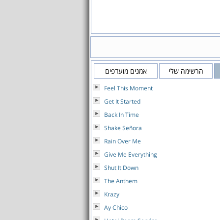
הרשימה שלי
אמנים מועדפים
Feel This Moment
Get It Started
Back In Time
Shake Señora
Rain Over Me
Give Me Everything
Shut It Down
The Anthem
Krazy
Ay Chico