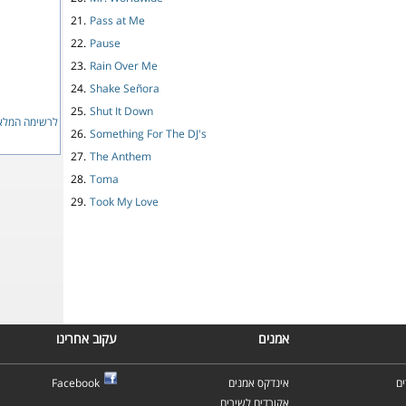
21.
Pass at Me
22.
Pause
23.
Rain Over Me
24.
Shake Señora
25.
Shut It Down
לרשימה המלאה
26.
Something For The DJ's
27.
The Anthem
28.
Toma
29.
Took My Love
אמנים
עקוב אחרינו
ם
אינדקס אמנים
Facebook
אקורדים לשירים