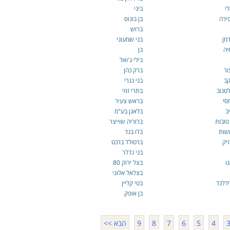
י
ביגי
ירה
בן בונוס
ברוש
מן
בני שמעוני
יה
בן
בילי ג'ואל
ור
ברק כהן
קב
בני נגרי
לטנוב
בתרי זוזי
סי
בראש צעיר
ב
בלאגן בע"מ
טובות
ברוריה שוייצר
שות
בלו בנד
זיק
ברטולד ברכט
בני נדלר
ו
בצל ירוק 80
בצלאל אלוני
ידלנד
בטי קליין
בן אופק
4
5
6
7
8
9
הבא >>