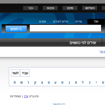
היטליסט
סלבס
תרבות
+12
הכל
שירים
מילים לשירים
אמנים
שירים לפי נושאים
 בב'
עברי
לועזי
ט
י
כ
ל
מ
נ
ס
ע
פ
צ
ק
ר
ש
ת
מיין ע"פ:
א"ב
| פופולריות
בריו חקשור