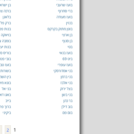
בועז שרעבי
בן ישראל
ברי סחרוף
ברכה צפ
בועז מעודה
בלאגן
בנזין
ברק פלד
בוטן מתוק בקרקס
בנות פס
בן ארצי
בויאקה
בן סנוף
בומבה צ
בטי
בנות יע
בועז בנאי
בוריס ס
ביט 69
בובי פנח
בועז עופרי
בועז טבי
בני אמדורסקי
בשורות 
בני ברמן
בין השמ
בני אלבז
בונא מיו
בצל ירוק
בני אל
בני בשן
באגו דאג
בר כהן
בייב
בוב דילן
ברוך פר
בום פם
ביקיני
1
3
2