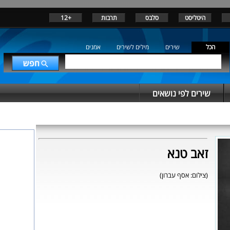
היטליסט
סלבס
תרבות
+12
הכל
שירים
מילים לשירים
אמנים
שירים לפי נושאים
זאב טנא
(צילום: אסף עברון)