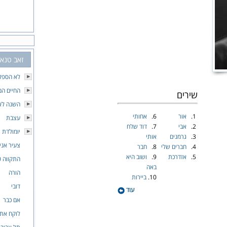
זאב טנא
לא הספק
החיים הם
שירים
השנה לא 
1.
אור
6.
אחותי
עצבת
2.
אבי
7.
דוד שלח
יומולדת
3.
גרמנים
אותי
צעיר אני
4.
חברים שלי
8.
חבר
5.
אזדרכת
9.
ושוב היא
התקווה 2.0
באה
הורה
10.
ביירות
דובי
עוד
אם כבר
לוקח את 