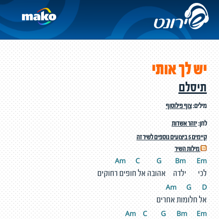
יש לך אותי
תיסלם
מילים:
צוף פילוסוף
לחן:
יזהר אשדות
קיימים 5 ביצועים נוספים לשיר זה
מילות השיר
Am
C
G
Bm
E
m
לכי ילדה אהובה אל חופים רחוקים
Am
G
D
אל חלומות אחרים
Am
C
G
Bm
E
m