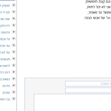
וגם קצת חיפושיות,
תפסיק לכו
ני לא יכול לחיות,
תמול עד מאוחר,
תנו לי רו
שנה שני
רדיו חזק
פרצופה 
על הבמה
עוד פגיש
עוד לא 
מעשנים 
לראות או
לילה ליל
כשאת בוכ
כלניות
כוכבים
כבר הסתי