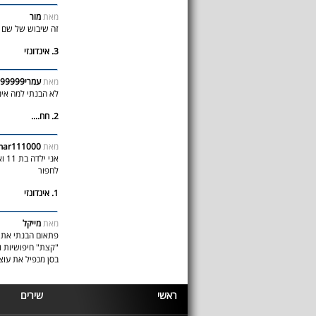
מאת
מור
זה שיבוש של שם השיר In the Navy של אנשי הכפר (
3. אינדונזי
מאת
עמרי99999999999
לא הבנתי למה אינד
2. חח....
מאת
har111000
אני
לחפור
1. אינדונזי
מאת
מייקל
פתאום הבנתי את ה
"קצת" חיפושיות ול
בסן מכפיל את עוצ
ראשי
שירים