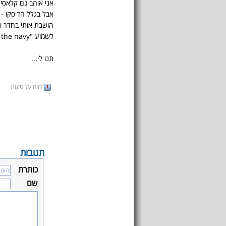
אני אוהב גם קלאסי 
אבל בגלל הדיסקו - א
הושבת אותי בחדר א
לשמוע "in the navy" של אנשי הכפר.
תנו לי...
דווח על טעות
תגובות
כותרת
שם