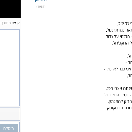
(1981)
עכשיו מתנגן:
ת
כל יכול,
אה כמו תרנגול,
 הלכתי על גדול
 הרוקנ'רול.
ול,
ול -
אני כבר לא יכול -
ול,
נתה אצלי הכל,
- נגמר הרוקנרול,
הרוק להתנתק,
רחבת הדיסקוטק.
תיסלם