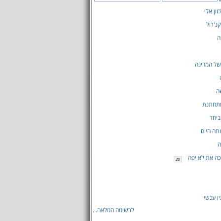
ון אלי
קנ'רול
ה
של המדינה
ה
מתחתנת
ביחד
תה היום
ה
ה את לא יפה
ו עכשיו
לרשימה המלאה...