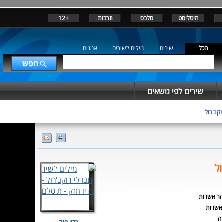
היטליסט
סלבס
תרבות
+12
הכל
שירים
מילים לשירים
אמנים
שירים לפי נושאים
וקנ'רול
ל
הר אשדות
אשדות
ה
רדיו חזק