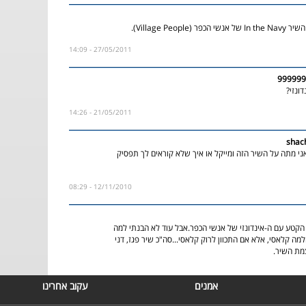
Village People).
27/05/2011 - 14:09
ונזי?
21/05/2011 - 14:26
shac
 ילדה בת 11 ואני מתה על השיר הזה ומייקל או איך שלא קוראים לך תפסיק
12/11/2010 - 08:29
קטע עם ה-אינדונזי של אנשי הכפר.אבל עוד לא הבנתי למה
מה קלאסי, אלא אם התכוון לרוק קלאסי...סה"כ שיר פגז, דני
מת השיר.
אמנים
עקוב אחרינו