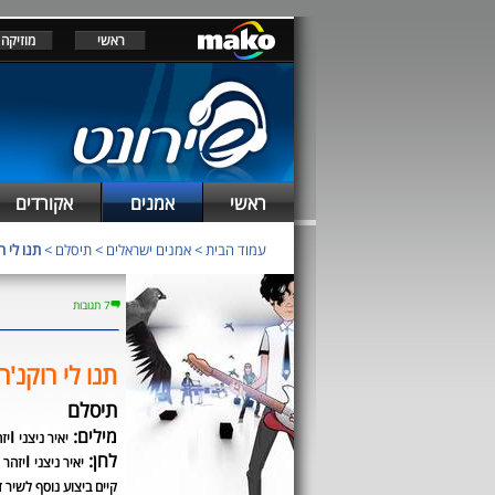
ראשי
מוזיקה
ראשי
אמנים
אקורדים
עמוד הבית
>
אמנים ישראלים
>
תיסלם
>
תנו לי ר
7 תגובות
תנו לי רוקנ'רו
תיסלם
מילים:
ו
יאיר ניצני
יז
לחן:
ו
יאיר ניצני
יזהר 
קיים ביצוע נוסף לשיר ז