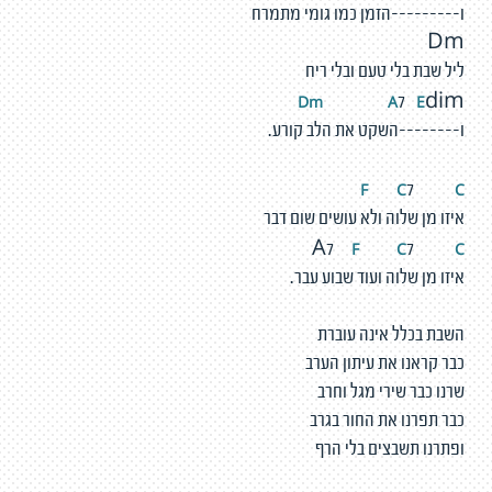
ו---------הזמן כמו גומי מתמרח
Dm
ליל שבת בלי טעם ובלי ריח
Dm
A
E
7
dim
ו--------השקט את הלב קורע.
F
C
C
7
איזו מן שלוה ולא עושים שום דבר
F
C
C
A7
7
איזו מן שלוה ועוד שבוע עבר.
השבת בכלל אינה עוברת
כבר קראנו את עיתון הערב
שרנו כבר שירי מגל וחרב
כבר תפרנו את החור בגרב
ופתרנו תשבצים בלי הרף