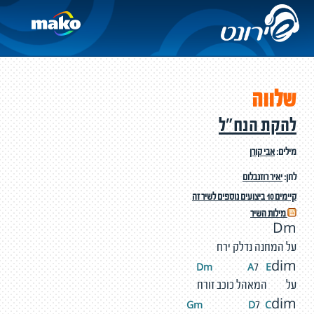
שלווה
להקת הנח"ל
מילים:
אבי קורן
לחן:
יאיר רוזנבלום
קיימים 10 ביצועים נוספים לשיר זה
מילות השיר
Dm
על המחנה נדלק ירח
Dm
A
E
7
dim
על המאהל כוכב זורח
Gm
D
C
7
dim