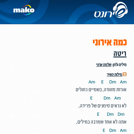
כמה אירוני
ריטה
מילים ולחן:
שלמה ארצי
מילות השיר
Am
E
D
m
A
m
אורזת מזוודה, בשמיים כחולים
D
m
A
m
E
לא נראים סימנים של פרידה,
D
m
D
m
E
אתה לא אחד שמרבה במילים,
E
D
m
A
m