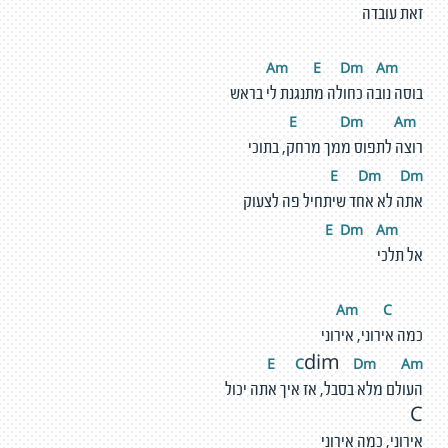
זאת עובדה
m
E
D
m
A
m
A
בוסה נובה כחולה מתנגנת לי בראש
D
m
A
m
E
רוצה לתפוס ממך מרחק, בתוכי
E
D
m
D
m
אתה לא אחד שיתחיל פה לצעוק
D
m
A
m
E
אל תלכי
m
C
A
כמה אירוני, אירוני
E
C
D
m
A
m
dim
העולם מלא בסבל, אז איך אתה יכול
C
אירוני, כמה אירוני