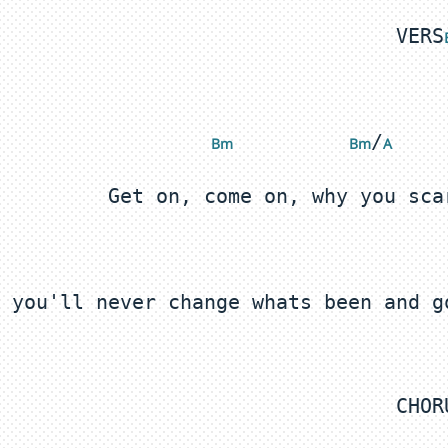
VERS
/
Bm 
 Bm
A 