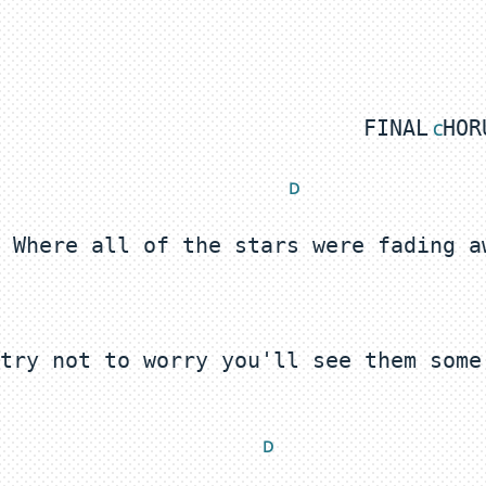
FINAL
 C
 D
try not to worry you'll see them some
 D