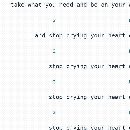
 G
 
 G
 
 G
 
 G
 
stop crying your heart 