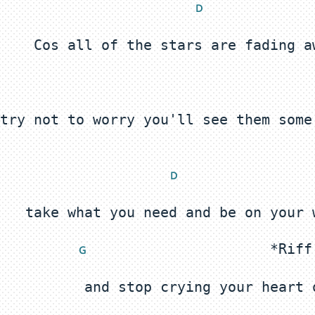
 D
try not to worry you'll see them some
 D
 G