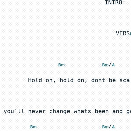
INTRO: 
VERS
/
Bm 
 Bm
A 
/
Bm 
 Bm
A 