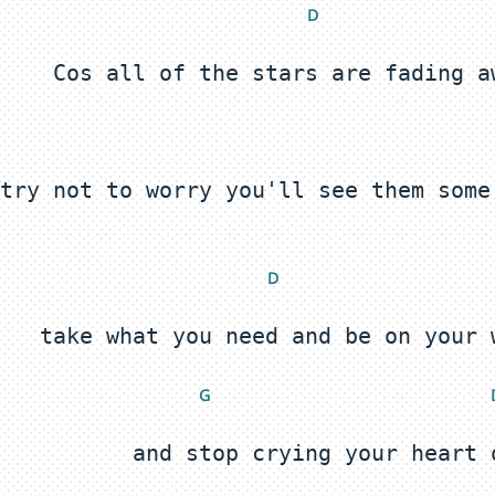
 D
try not to worry you'll see them some
 D
 G
 