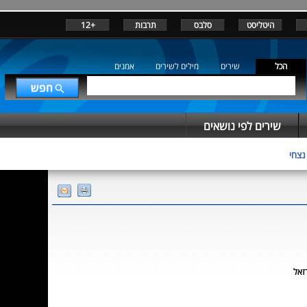
היטליסט
סלבס
תרבות
+12
הכל
שירים
מילים לשירים
אמנים
שירים לפי נושאים
נצחי
זאל