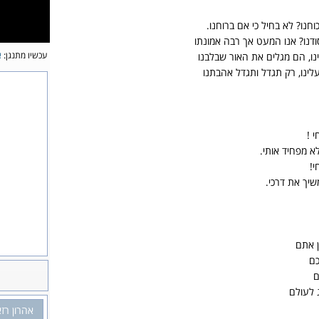
חנו? לא בחיל כי אם ברוחנו.
ודנו? אנו המעט אך רבה אמונתו
עכשיו מתנגן:
א
נו, הם מגלים את האור שבלבנו
לינו, רק תגדל ותגדל אהבתנו
י !
א מפחיד אותי.
י!
שיך את דרכי.
ן אתם
כם
ם
 לעולם
אהרון רז