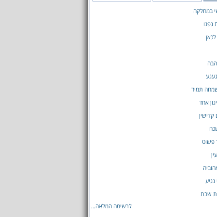
י במחלקה
גפנו
לכאן
הבה
געגע
שמחה תמיד
גון אחד
 קדישין
כח
 פשוט
ין
הוביה
נגיע
ת שבת
לרשימה המלאה...