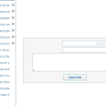
יום שליש
איש תחת 
אתגעגע 
אני נצחי
מבחן הא
כבן המת
להיות ב
רק עוד ני
עולו בנים
כי לא תש
איש כשר
הלב והמע
מכתב מא
אבא מתי 
כי אשמר