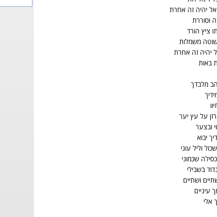
אל יהיה זה אחרת
 וסוררת
ו ציץ הורד
וטה משמלות
ל יהיה זה אחרת
ת באות
והב מלבדך
ידיך
וו
רזן על עץ יער
י ובצער
יך יבוא
כול וליל עוני
סילה שכמוני
דוד בשבילי
שתיים ושתיים
 עיניים
 אלי