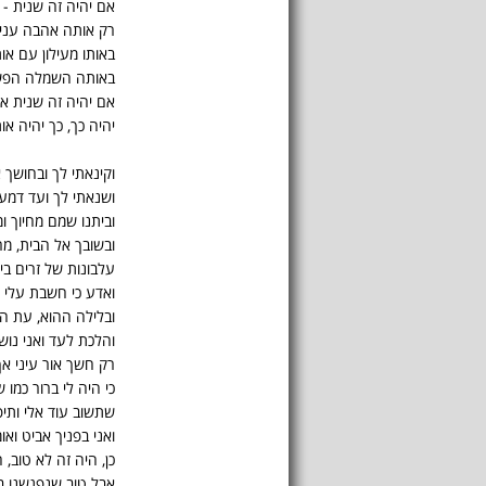
אם יהיה זה שנית - 
רק אותה אהבה עניה
באותו מעילון עם אות
באותה השמלה הפש
אם יהיה זה שנית א
יהיה כך, כך יהיה או
וקינאתי לך ובחושך 
ושנאתי לך ועד דמע
וביתנו שמם מחיוך ו
ובשובך אל הבית, מר
עלבונות של זרים בי
ואדע כי חשבת עלי 
ובלילה ההוא, עת 
והלכת לעד ואני נוש
רק חשך אור עיני אך
כי היה לי ברור כמו 
שתשוב עוד אלי ותיפ
ואני בפניך אביט ואו
כן, היה זה לא טוב,
אבל טוב שנפגשנו בל