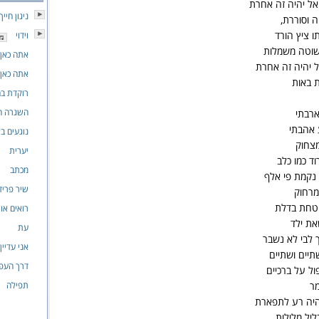
אל יהיה זה אחרת
ניגון חייך
 וסוררת,
ו ציץ הורד
וידוי
וטה משמלות
אתה כאן 
ל יהיה זה אחרת
אתה כאן 
ת באות
רוקדת בח
השגרה ה
ארבתי
 אהבתי
נוגעים ב
מצחוק
יערית
וד כמו כלב
מכתב
 נקמת פי אלף
שיר פריד
מרחוק
הטחת בדלת
רואים או
את ילד
עת
 לבי לא נשבר
אני עדיין
שתיים ושתיים
דרך העפ
ול על ברכיים
מר
תפילה
 היה רע לתפארת
יל מלילות