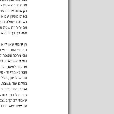
אם יהיה זה שנית - 
רק אותה אהבה עניה
באותו מעילון עם אות
באותה השמלה הפש
אם יהיה זה שנית א
יהיה כך, כך יהיה או
הן ידעתי שאין לי א
וידעתי: המוות יבוא מ
ואני מחכה ומצפה לזי
הוא יבוא פתאומי, כג
או יקרב לאיטו, בעינו
אבל לא מידי זר - מיד
וגם אז לביתך, בליל ש
בחלום עוד אשובה, כ
ואומר: הנה באתי מנ
כי היה לי ברור כמו 
שאבוא לביתך בעצמך
עד אשר ישאוך בדרך