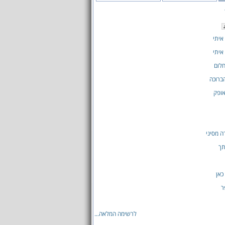
איתי
איתי
לום
ברוכה
אופק
ה מסיני
תך
 כאן
ר
לרשימה המלאה...