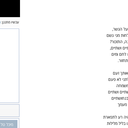
עכשיו מתנגן:
ו
על הגשר,
לחות מני גשם
ה, התזכור?
יים ושתיים,
 לחם ומים
תחזור.
אותך זעם
תני לא פעם
 משמחה
שתיים ושתיים
בנחושתיים
ר מעמך
היה רע לתפארת
 בליל מלילות
מיכל טל