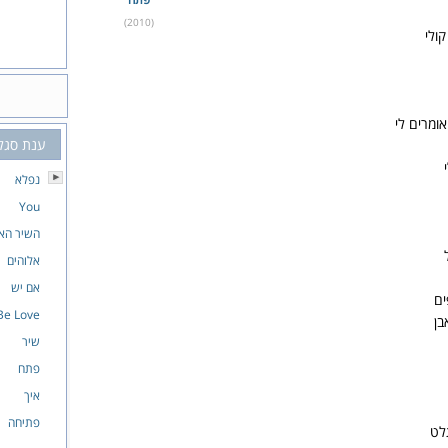
(2010)
ולי
אומרים לי
ענת סגל
נפלא
You
השיר האח
אלוהים
אם יש
ים
 Be Love
בן
שיר
פתח
איך
פתיחה
לט