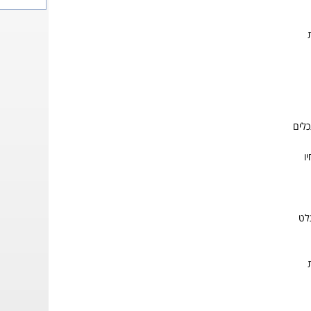
לים
ו
לט