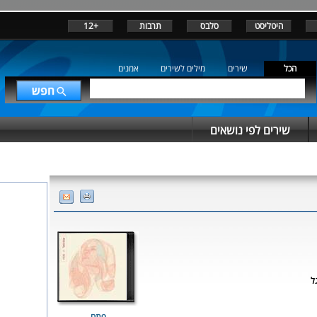
היטליסט
סלבס
תרבות
+12
הכל
שירים
מילים לשירים
אמנים
שירים לפי נושאים
ל
פתח