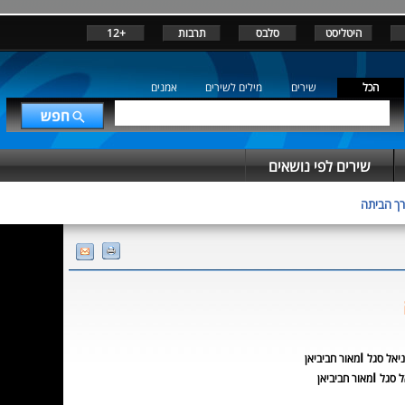
היטליסט
סלבס
תרבות
+12
הכל
שירים
מילים לשירים
אמנים
שירים לפי נושאים
ך הביתה
ו
ניאל סגל
מאור חביביאן
ו
ל סגל
מאור חביביאן