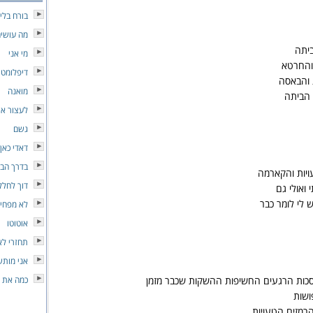
בורח בלי
מה עושים
יתה
מי אני
 והחרטא
דיפלומט
 והבאסה
מואנה
 הביתה
לעצור א
גשם
דאדי כאן
בדרך הב
ויות והקארמה
דוך לחלל
 ואולי גם
 לי לומר כבר
לא מפחיד
אוטוטו
תחזרי ל
אני מותש
סכות הרגעים החשיפות ההשקות שכבר מזמן
כמה את 
ושות
רמזים הטעויות