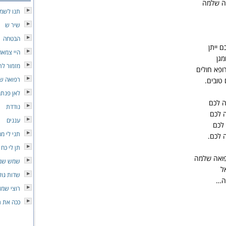
ה שלמה
תנו לשמ
שיר ש
הבטחה
 ייתן
היי צמאה
מגן
מזמור לת
רופא חולים
רפואה ש
 טובים.
לאן פנתה
 לכם
נודדת
 לכם
עננים
לכם
תני לי מ
 לכם.
תן לי כח
ואה שלמה
שמש שמ
ל
שדות גול
ה…
רוצי שמו
ככה את ר