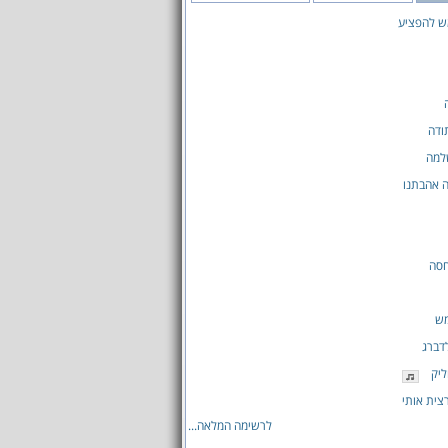
ש להפציע
ודה
למה
 אהבתנו
חסה
ש
דברג
ליק
צית אותי
לרשימה המלאה...