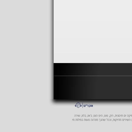
 ים תיכונית, רוק, פופ, היפ הופ, ג'אז, בלוז, שירה
ת השירים מדויקות, וככל שהנך מזה/ה טעות במילות מי