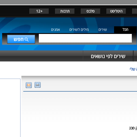
היטליסט
סלבס
תרבות
+12
הכל
שירים
מילים לשירים
אמנים
שירים לפי נושאים
 שלי
 סבג