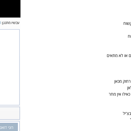
עכשיו מתנגן:
l
קשוח
ח
ם או לא מתאים
רחוק מכאן
אן
אילו אין מחר
צ'יל
רוני דואני