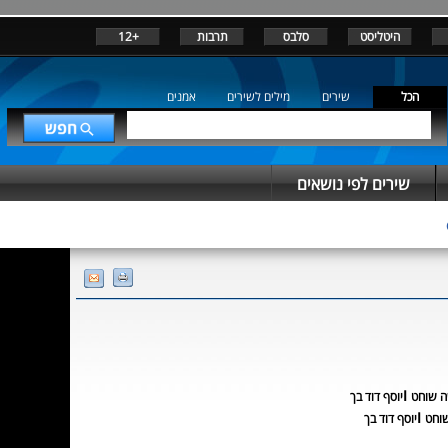
היטליסט
סלבס
תרבות
+12
הכל
שירים
מילים לשירים
אמנים
שירים לפי נושאים
ו
 שוחט
יוסף דוד בך
ו
וחט
יוסף דוד בך