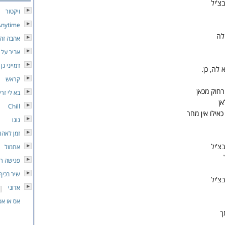
צ'יל
ויקטור
Anytime
לה
אהבה זה
אביר על 
דמייני גן 
לה, כן.
קראש
רחוק מכאן
בא לי זרי
אן
Chill
אילו אין מחר
גוגו
זמן לאהו
צ'יל
אתמול
פגישה ר
שיר בכיף
צ'יל
אדוני
אס או אס
ך