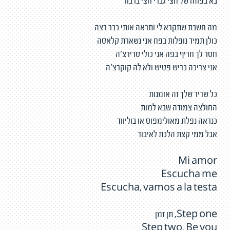
בא בפוזה של חצי גברי חצי ברבור
מה חשבת שתקרא לי ותראה אותי כבר רצה
כולן תמיד נופלות בפח אני נשארת קלאסה
חסר לך חריף בפה אני כולי סרירצ'ה
אני צריכה כריש פטיש ולא לה קוקרצ'ה
כל שריר שלך זה אומנות
החולצה צמודה שבא למות
כנראה נפלת מאולימפוס או בוליווד
אבל ממי קצת הלכת לאיבוד
Mi amor
Escucha me
Escucha, vamos a la testa
Step one, תן זמן
Step two, Be you