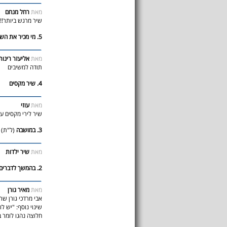
מאת
רחל מנחם
שיר מרגש ביותר!!!
5. מי מכיר את השיר הרוסי המקורי
מאת
אליעזר רינות
תודה למשיבים
4. שיר מקסים
מאת
עוזי
שיר לירי מקסים ע
3. במושבה
(ל"ת)
מאת
שיר ילדות
2. בהמשך לדברים של ציונה פסל
מאת
מאיר גורן
אבי מרדכי גורן שר
שינוי נוסף: "יש ל
חלוצה נהגו לומר בז