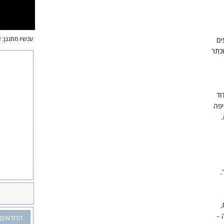
עכשיו מתנגן:
א
ים
וכתר
וד
יפה
.
,
 -
הדודאים