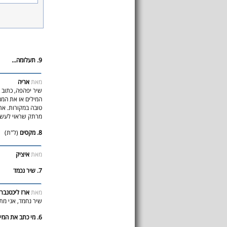
9. תעלומה...
מאת
אריה
שיר יפהפה, כתוב 
המילים או את המנ
טובה במקורות. את
מרתק שראוי לעשו
8. מקסים
(ל"ת)
מאת
איציק
7. שיר נכמד
מאת
ארז ליכטנברג
שיר נחמד, אני מת
6. מי כתב את המילים ל"אבינועם"?