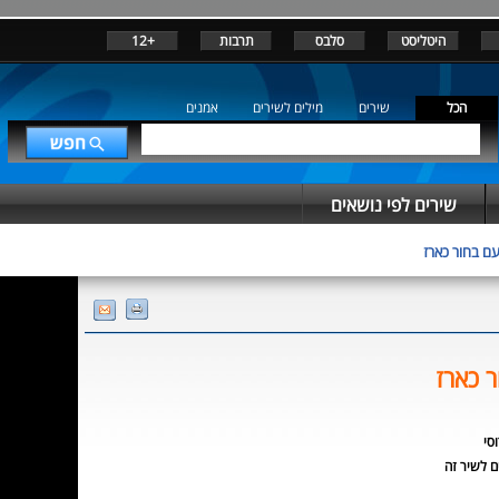
היטליסט
סלבס
תרבות
+12
הכל
שירים
מילים לשירים
אמנים
שירים לפי נושאים
עם בחור כארז
 כארז
סי