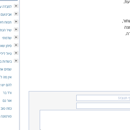
עת.
למבדה ע
אבינועם 
חור,
תפוח חינ
צה
שיר הנוק
ה.
שדמתי
סימן שא
טיול לילי
בשדות ב
שמים אח
אין מה לז
להם יש א
ורד בר
אור נם
כמה טוב 
פורטונה