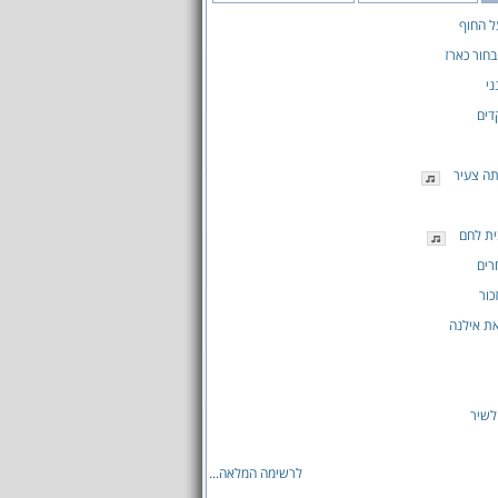
ל החוף
בחור כארז
ני
דים
תה צעיר
ית לחם
רים
כור
ת אילנה
לשיר
לרשימה המלאה...