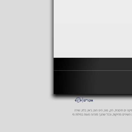
 ים תיכונית, רוק, פופ, היפ הופ, ג'אז, בלוז, שירה
ת השירים מדויקות, וככל שהנך מזה/ה טעות במילות מי