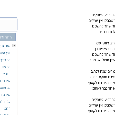
להרקיע לשחקים
שסביבו אין עמקים
וד שחר להשכים
כת בדרכים
חדוה ודו
הוב אותך שכח
שם שועל
מבט עיניים רך
דרך המל
וד שחר להשכים
אין תמול ואין מחר
מה דודך 
מה עוד
פורים שכח לכתוב
השניים
שים מפקיר ברחוב
שיר ריקו
בשדה פרחים לקטוף
אם פתאו
אוחר כבר לאהוב
שיר בחמי
להרקיע לשחקים
על החלון
שסביבו אין עמקים
חלומי
בשדה פרחים לקטוף