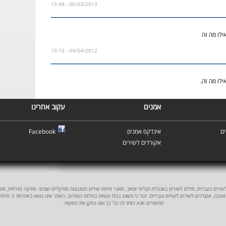
06/03/2013 - 15:49
ילו מה זה
04/04/2012 - 10:16
לו מה זה.
אמנים
עקוב אחרינו
ם
אינדקס אמנים
Facebook
אקורדים לשירים
ים בעברית, מילים לשירים באנגלית וקליפי יוטיוב. מאגר מילות שירים מסגנונות מוזיקליים שונים: מוזיקה מזרחית, מוסיקה
אהבה, אקורדים לשירים לועזיים ועבריים. יכול כי בשוגג נפלו טעויות במילות השירים. האתר אינו נושא באחריות כי מילו
מהשירים אנא דווחו לנו על כך ואנו נתקן את הטעות.