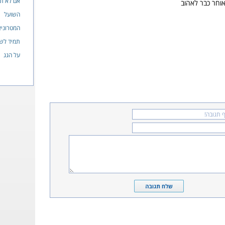
אם לא תב
אוחר כבר לאהוב
השועל
המטרוניא
תמיד לשו
על הגג