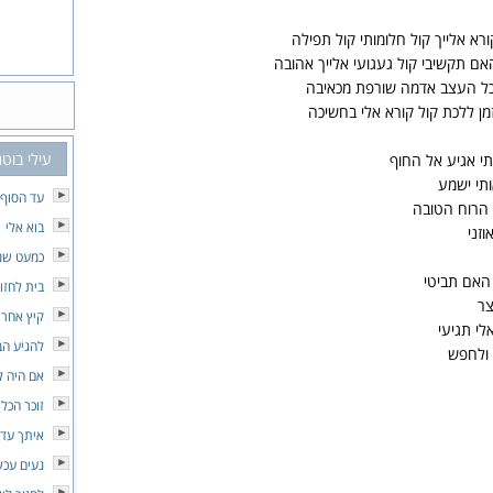
ורא אלייך קול חלומותי קול תפילה
האם תקשיבי קול געגועי אלייך אהובה
 וכל העצב אדמה שורפת מכאיבה
מן ללכת קול קורא אלי בחשיכה
עילי בוטנ
תי אגיע אל החוף
ותי ישמע
עד הסוף
 הרוח הטובה
בוא אלי
זני
כמעט שנ
 האם תביטי
בית לחזו
צר
קיץ אחרו
לי תגיעי
להגיע הב
 ולחפש
אם היה לנ
זוכר הכל
איתך עד 
נעים עכש