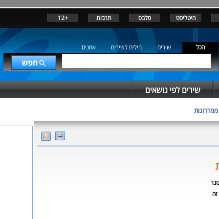
היטליסט
סלבס
תרבות
+12
הכל
שירים
מילים לשירים
אמנים
שירים לפי נושאים
 ממדרונות
טנר