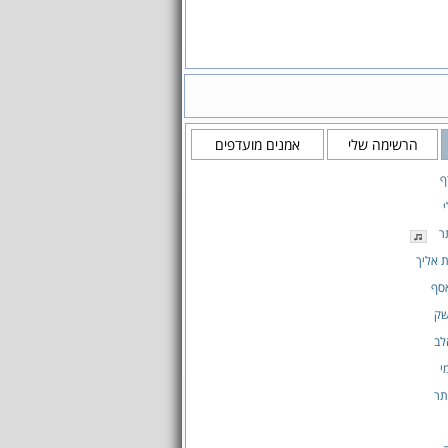
הרשימה שלי
אמנים מועדפים
ף
ר
 אליך
סף
שק
לב
י
תר