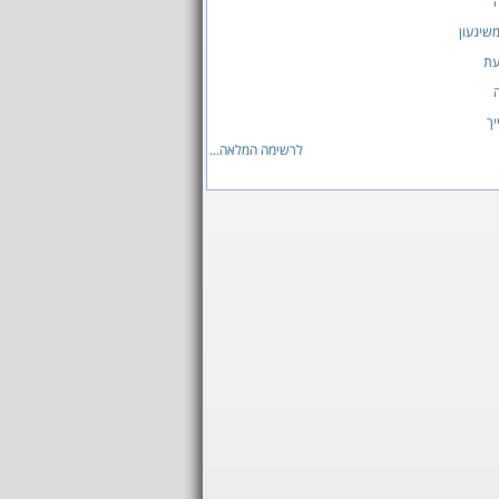
ה
שיגעון
עת
יך
לרשימה המלאה...