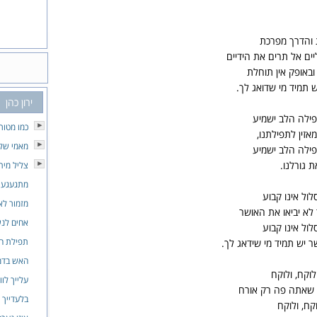
והדרך מפרכת
ים אל תרים את הידיים
אופק אין תוחלת
ש תמיד מי שדואג לך.
ירון כהן
פילה הלב ישמיע
כמו מטור
אזין לתפילתנו,
מאמי שלי
פילה הלב ישמיע
ת גורלנו.
צליל מית
מתגעגעת
לול אינו קבוע
מזמור לא
לא יביאו את האושר
אחים לנ
לול אינו קבוע
תפילת ה
 יש תמיד מי שידאג לך.
האש בדמ
וקח, ולוקח
עלייך לוו
שאתה פה רק אורח
בלעדייך
קח, ולוקח