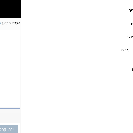
יב
עכשיו מתנגן:
ה
ב
היב
ד תקשיב
ך
ירמי קפלן