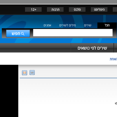
היטליסט
סלבס
תרבות
+12
הכל
שירים
מילים לשירים
אמנים
שירים לפי נושאים
האחת
י