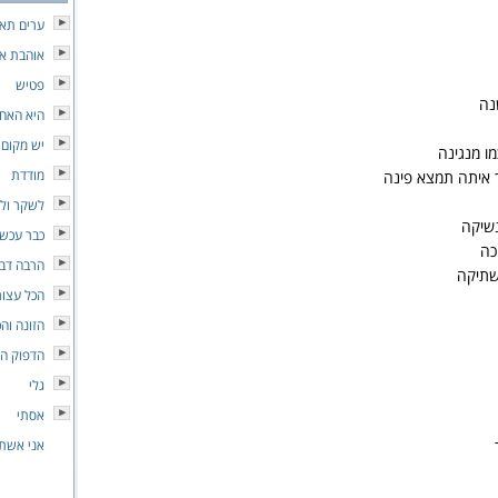
ערים תאו
אוהבת או
פטיש
נה
היא האח
יש מקום
מו מנגינה
מודדת
ך איתה תמצא פינה
לשקר ול
שיקה
כבר עכשי
כה
הרבה דבר
שתיקה
הכל עצור
הזונה וה
הדפוק הז
גלי
אסתי
אני אשת