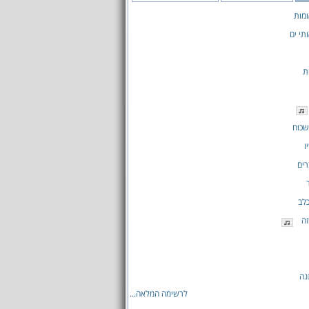
מות
תי ים
ת
שכוח
ו
ים
כלב
ה
נה
לרשימה המלאה...