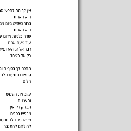
אין לך מה לחפש סב
היא האחת
ברור כשמש ביום אבי
היא האחת
שדה כלניות אדום יצ
עוד פעם אחת
דבר אליה, היא תמי
רק אל תפחד
תחכה לך בסוף היום
פתאום תתעורר לתו
חלום
עזוב את השמש
והעננים
תבדוק רק איך
מרגיש בפנים
מי שמפחד להתמסר
להילחם להתגבר