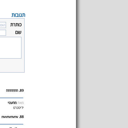
תגובות
כותרת
שם
89. חחחחחח
מאת
מחעטי
ידיטגו'ט
88. nvvnvnvnv