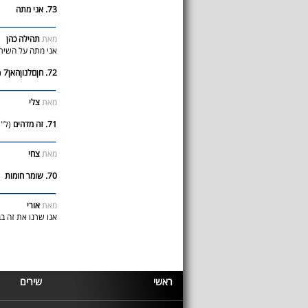
73. אני מתה
מאת
תהילה כהן
אני מתה על השיר 
72. חןםלנוןהאן7
(
מאת
צלי
71. זה מדהים
(ל"ת
מאת
צחי
70. שומר חומות
מאת
אורי
אנו שרנו את זה ב
ראשי
שירים