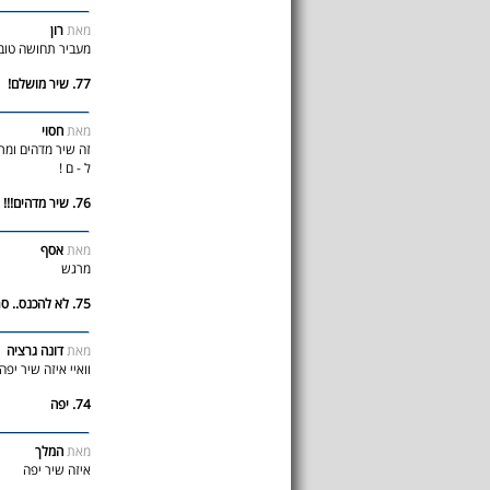
מאת
רון
מעביר תחושה טוב
77. שיר מושלם!
מאת
חסוי
זה שיר מדהים ומר
ל - ם !
76. שיר מדהים!!!
מאת
אסף
מרגש
75. לא להכנס.. סתם..
מאת
דונה גרציה
וואיי איזה שיר יפה
74. יפה
מאת
המלך
איזה שיר יפה