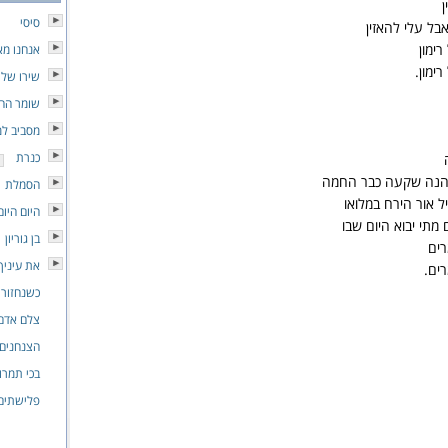
ן
סיסי
בל עלי להאזין
ימון
אנחנו מא
ימון.
שירו של 
שומר הח
מסביב למ
כנרת
 הנה שקעה כבר החמה
הסמלת
 אור הירח במלואו
היום היום
מתי יבוא היום שבו
בן גוריון
רים
את עיניך
ים.
כשנחזור
צלם אדם
הצנחנים 
בכי תמרו
פלישתים 