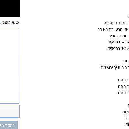
עכשיו מתנגן:
ש
ל העיר העתיקה
 אני מביט בה מאוהב
ד סתם להביט
 כאן בתפקיד
 כאן בתפקיד.
יתה
ומותייך ירושלים
חד מהם
חד מהם
ד מהם.
לות
ה
ות
להקת פיק