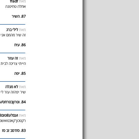
מאת
ffadf
אחלה טחיטנה
87. השיר
מאת
לילי ברג
זה שיר מהמם אני 
86. עיח
מאת
זה עוזר
הייתי צריכה לבית
85. יפה
מאת
לא מגלה
שיר יפהזה עזר לי 
84. וטרוןבטרחט/עגטויג
מאת
ועםלע8טום8רחטופן
רקטכון'קאכטואשט
83. סזדסב זב סז