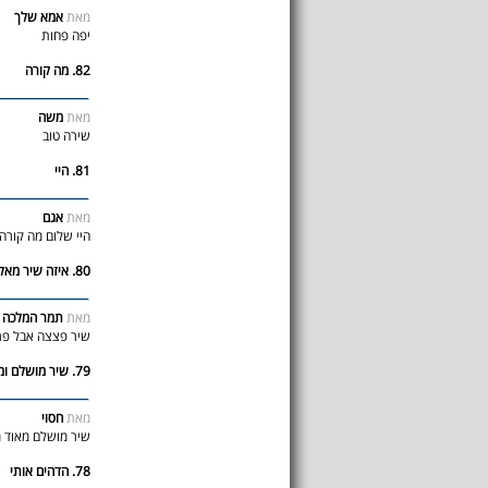
מאת
אמא שלך
יפה פחות
82. מה קורה
מאת
משה
שירה טוב
81. היי
מאת
אגם
היי שלום מה קורה 
80. איזה שיר מאלף!!
מאת
תמר המלכה
שיר פצצה אבל פרי
79. שיר מושלם ומרגש מאוד
מאת
חסוי
שיר מושלם מאוד מ
78. הדהים אותי