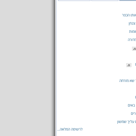
ותו הכפר
צנחן
ומות
דורה
 שא מזרחה
באים
רים
עליך שמשון
לרשימה המלאה...