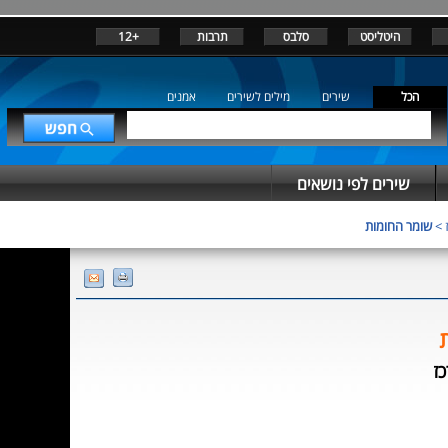
היטליסט
סלבס
תרבות
+12
הכל
שירים
מילים לשירים
אמנים
שירים לפי נושאים
>
שומר החומות
ז