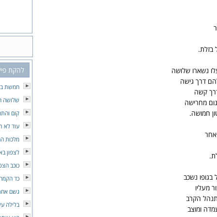
ר
 בזלת.
להקת פיקו
לו נשארו שלושה
ם דרך גישה
חמשת בנ
דרך קשה
שלושה חי
נום מחרישה
ון חמושה.
קום והתה
עוד לא ת
אחר
מלכות הח
לצפון בא
ת.
כוכב הצפו
 בגופו נשכב
כד הקמח
ר מעליו
גשם אחרו
תנהל הקרב
בלילה ע
מדה ומוצב