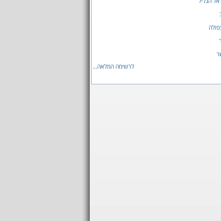
 אל הגליל
פולה
ר
לרשימה המלאה...