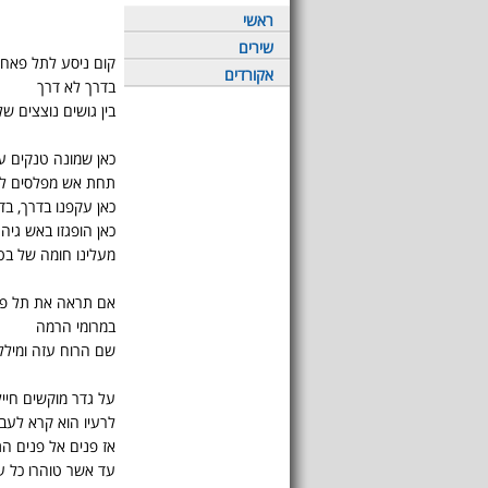
ראשי
שירים
קום ניסע לתל פאח
אקורדים
בדרך לא דרך
בין גושים נוצצים של
כאן שמונה טנקים ע
תחת אש מפלסים לה
כאן עקפנו בדרך, ב
כאן הופגזו באש גיה
מעלינו חומה של בט
אם תראה את תל פ
במרומי הרמה
שם הרוח עזה ומילל
על גדר מוקשים חייל
לרעיו הוא קרא לעבו
אז פנים אל פנים ה
עד אשר טוהרו כל ע