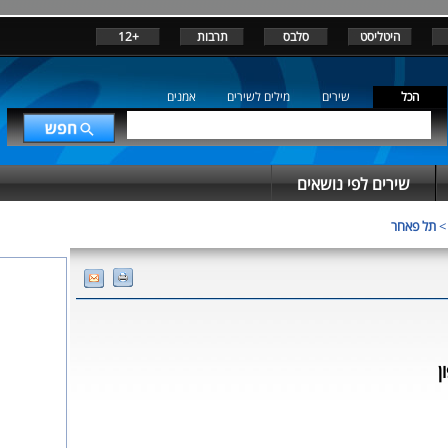
היטליסט
סלבס
תרבות
+12
הכל
שירים
מילים לשירים
אמנים
שירים לפי נושאים
תל פאחר
ן